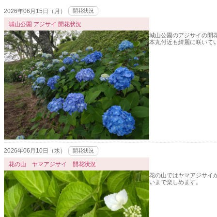
2026年06月15日（月）
開花状況
城山公園 アジサイ 開花状況
城山公園のアジサイの開
本丸付近も綺麗に咲いて
2026年06月10日（水）
開花状況
花の山 ヤマアジサイ 開花状況
花の山ではヤマアジサイ
いまで楽しめます。