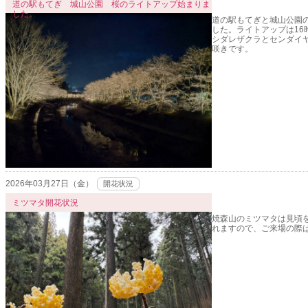
道の駅もてぎ 城山公園 桜のライトアップ始まりま
した。
道の駅もてぎと城山公園
した。ライトアップは16
シダレザクラとセンダイ
咲きです。
2026年03月27日（金）
開花状況
ミツマタ開花状況
焼森山のミツマタは見頃
れますので、ご来場の際